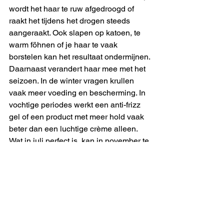
wordt het haar te ruw afgedroogd of 
raakt het tijdens het drogen steeds 
aangeraakt. Ook slapen op katoen, te 
warm föhnen of je haar te vaak 
borstelen kan het resultaat ondermijnen.
Daarnaast verandert haar mee met het 
seizoen. In de winter vragen krullen 
vaak meer voeding en bescherming. In 
vochtige periodes werkt een anti-frizz 
gel of een product met meer hold vaak 
beter dan een luchtige crème alleen. 
Wat in juli perfect is, kan in november te 
weinig doen.
Daarom is goed productadvies altijd 
maatwerk. Niet alleen voor je krultype, 
maar ook voor hoe jij leeft. Iemand die 
elke ochtend tien minuten heeft, heeft 
een andere routine nodig dan iemand 