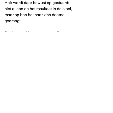
Hair wordt daar bewust op gestuurd: 
niet alleen op het resultaat in de stoel, 
maar op hoe het haar zich daarna 
gedraagt.
Dat is vooral belangrijk bij krullen, 
omdat elk knipdetail zichtbaar effect 
heeft. Een paar millimeter verschil kan 
al bepalen of een pluk mooi springt of 
net op een lastige plek blijft hangen. 
Daarom loont het om niet alleen naar 
het eindbeeld te kijken, maar ook naar 
de technische onderbouwing van het 
kapsel.
Wanneer is een Curly 
Cut de beste keuze?